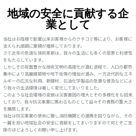
地域の安全に貢献する企
業として
当社はお陰様で創業以来お客様からのクチコミ等により、お客様に
支えられ順調に業績が推移しております。
さて近年の急速な技術革新は、我々の生活にも多くの恩恵と利便性
をもたらしています。
しかしその反面豊かな技術文明の高度化が進む過程で、人口の都市
集中により高層建築物や地下街等の増加が進み、一方近代的なエネ
ルギーの広汎な利用、新建材、石油化学製品の急激な普及などによ
り我々の生活環境は著しく変化してまいりました。
このような社会環境の変貌は災害要因の増大とその多様化をも招来
しており、我々防災事業に携わるものとして益々その責務の重大さ
を痛感します。
当社は防災事業の使命に徹し消防機関との連携を図りながら、その
一翼を担い地域社会の安全に貢献をしてまいりますので何とぞご支
援のほどよろしくお願い申し上げます。